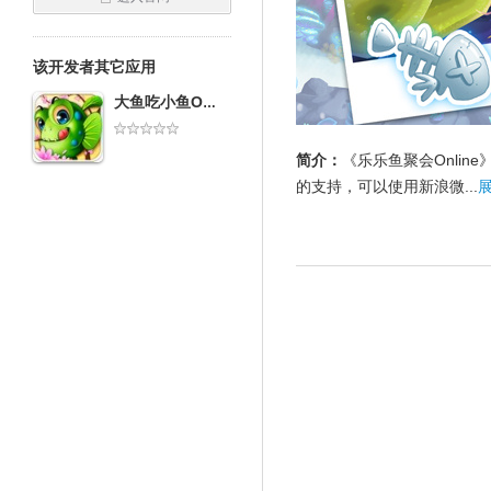
该开发者其它应用
大鱼吃小鱼OL_dj
简介：
《乐乐鱼聚会Onlin
的支持，可以使用新浪微...