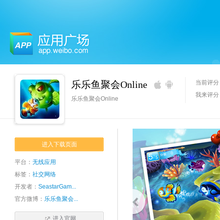
应用广场
乐乐鱼聚会Online
当前评分
我来评分
乐乐鱼聚会Online
进入下载页面
平台：
无线应用
标签：
社交网络
开发者：
SeastarGam...
官方微博：
乐乐鱼聚会...
进入官网