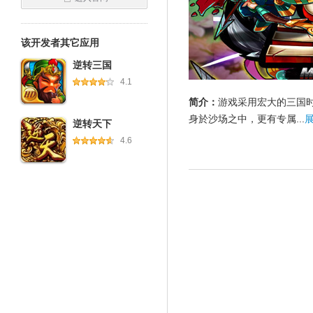
该开发者其它应用
逆转三国
4.1
简介：
游戏采用宏大的三国
身於沙场之中，更有专属...
逆转天下
4.6