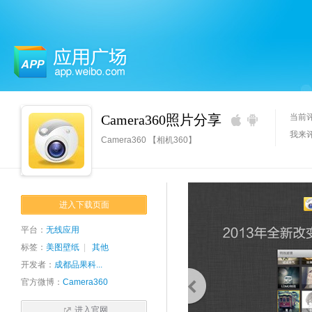
应用广场
Camera360照片分享
当前
我来
Camera360 【相机360】
进入下载页面
平台：
无线应用
标签：
美图壁纸
|
其他
开发者：
成都品果科...
官方微博：
Camera360
进入官网