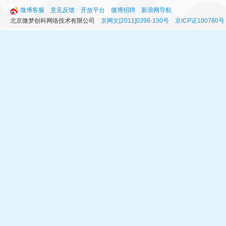
微博客服
意见反馈
开放平台
微博招聘
新浪网导航
北京微梦创科网络技术有限公司
京网文[2011]0398-130号
京ICP证100780号