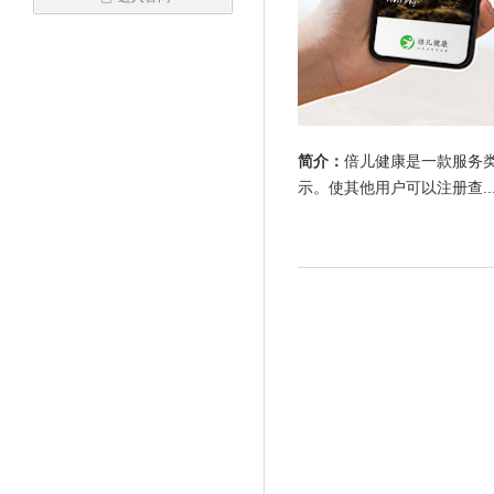
简介：
倍儿健康是一款服务
示。使其他用户可以注册查..