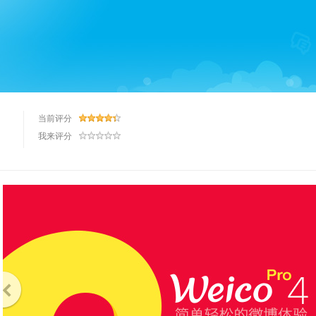
当前评分
我来评分