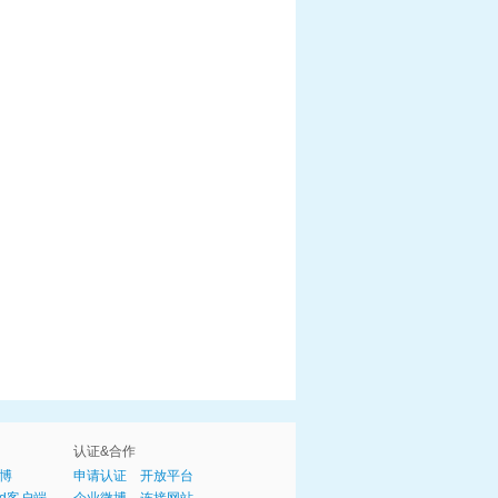
认证&合作
博
申请认证
开放平台