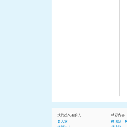
找找感兴趣的人
精彩内容
名人堂
微话题