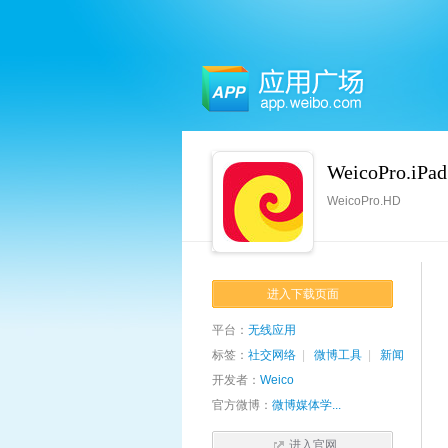
应用广场
WeicoPro.iPad
WeicoPro.HD
进入下载页面
平台：
无线应用
标签：
社交网络
|
微博工具
|
新闻
开发者：
Weico
官方微博：
微博媒体学...
进入官网