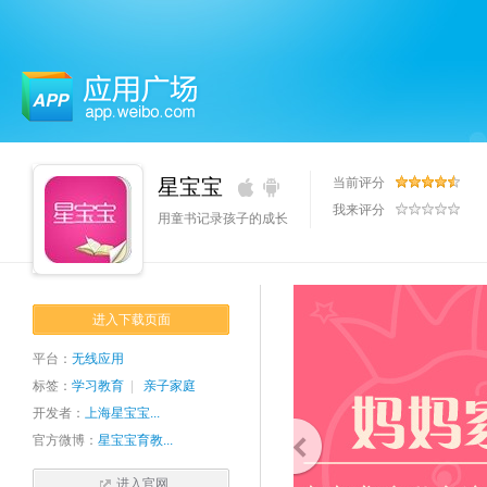
应用广场
星宝宝
当前评分
我来评分
用童书记录孩子的成长
进入下载页面
平台：
无线应用
标签：
学习教育
|
亲子家庭
开发者：
上海星宝宝...
官方微博：
星宝宝育教...
进入官网