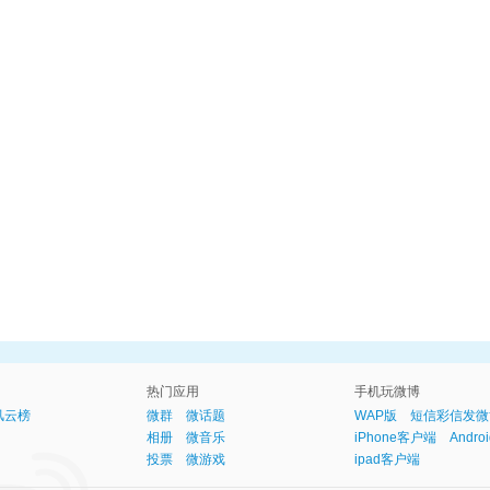
热门应用
手机玩微博
风云榜
微群
微话题
WAP版
短信彩信发微
相册
微音乐
iPhone客户端
Andr
投票
微游戏
ipad客户端