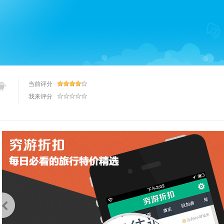
当前评分
我来评分