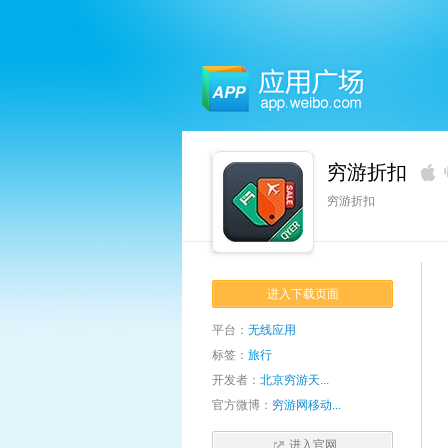
应用广场
穷游折扣
穷游折扣
进入下载页面
平台：
无线应用
标签：
旅行
开发者：
北京穷游天...
官方微博：
穷游网移动...
进入官网