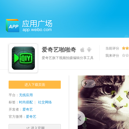
应用广场
爱奇艺啪啪奇
当前评分
我来评分
爱奇艺旗下视频拍摄编辑分享工具
进入下载页面
平台：
无线应用
标签：
时尚搭配
|
社交网络
开发者：
爱奇艺
官方微博：
爱奇艺
进入官网