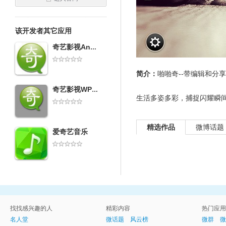
该开发者其它应用
奇艺影视Android版
简介：
啪啪奇--带编辑和分
奇艺影视WP7客户端
生活多姿多彩，捕捉闪耀瞬间
精选作品
微博话题
爱奇艺音乐
找找感兴趣的人
精彩内容
热门应用
名人堂
微话题
风云榜
微群
微