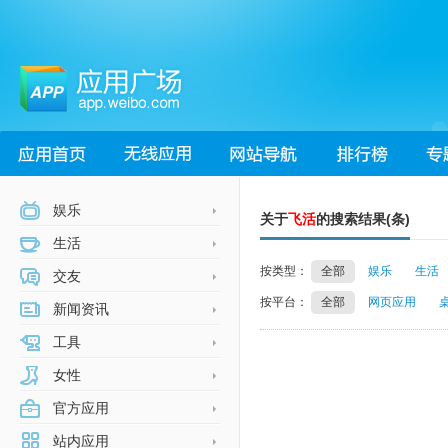
应用广场
娱乐
关于
飞活
的搜索结果(条)
生活
按类型：
全部
娱乐
生活
交友
按平台：
全部
网页应用
新闻资讯
工具
女性
官方应用
站内应用