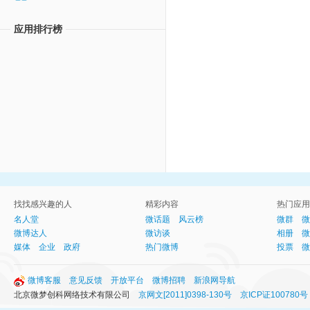
应用排行榜
找找感兴趣的人
精彩内容
热门应用
名人堂
微话题
风云榜
微群
微
微博达人
微访谈
相册
微
媒体
企业
政府
热门微博
投票
微
微博客服
意见反馈
开放平台
微博招聘
新浪网导航
北京微梦创科网络技术有限公司
京网文[2011]0398-130号
京ICP证100780号