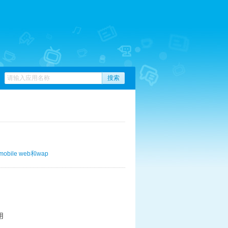
搜索
mobile web和wap
用