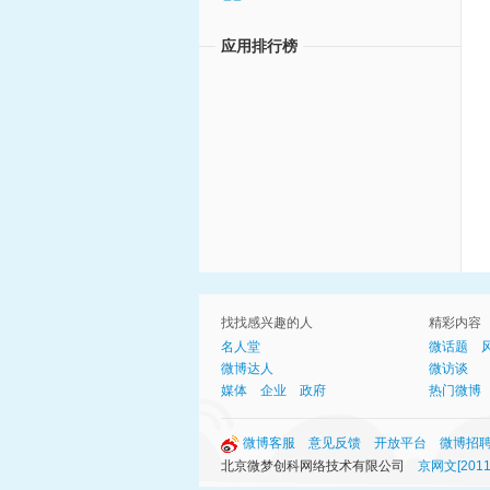
应用排行榜
找找感兴趣的人
精彩内容
名人堂
微话题
微博达人
微访谈
媒体
企业
政府
热门微博
微博客服
意见反馈
开放平台
微博招
北京微梦创科网络技术有限公司
京网文[2011