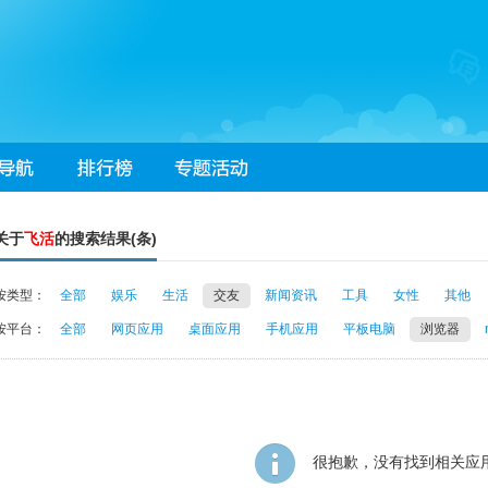
关于
飞活
的搜索结果(条)
按类型：
全部
娱乐
生活
交友
新闻资讯
工具
女性
其他
按平台：
全部
网页应用
桌面应用
手机应用
平板电脑
浏览器
很抱歉，没有找到相关应